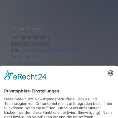
Cookie-Einstellungen
Telefon & Email
Tel.: 0203/733-1660
Fax: 0203/733-1662
Email:
sekretariat@therese-valerius-
akademie.com
Anschrift
Therese – Valerius – Akademie
für Gesundheitsberufe Duisburg e.V
c/o Sana Kliniken Duisburg GmbH