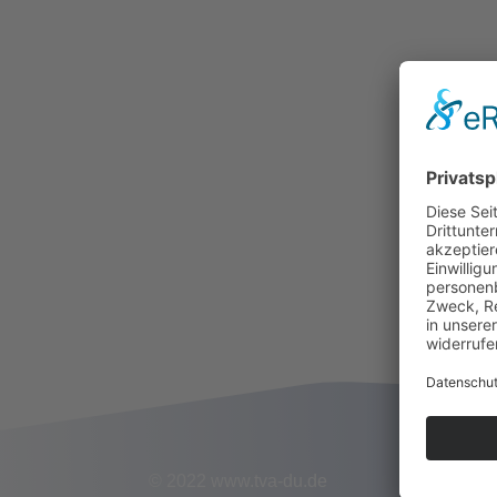
© 2022 www.tva-du.de
Tele