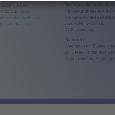
Therese – Valerius – Aka
: 0203/733-1660
für Gesundheitsberufe Du
: 0203/733-1662
c/o Sana Kliniken Duisb
il:
sekretariat@therese-
Zu den Rehwiesen 9
erius-akademie.com
47055 Duisburg
Standort 2:
Asterlagen (im Businesspar
Dr. Detlev-Karsten-Rohwedd
47228 Duisburg-Asterlage