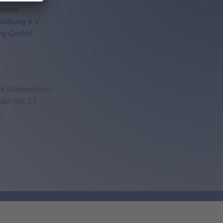
demie
isburg e.V
urg GmbH
k Niederrhein)
er-Str. 17
n