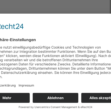
Anschrift
fon & Email