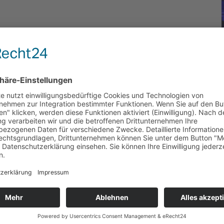
Anschrift
fon & Email