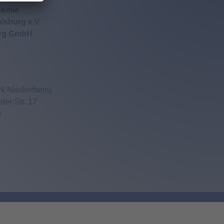
demie
isburg e.V
urg GmbH
k Niederrhein)
er-Str. 17
n