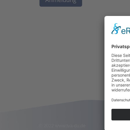
© 2022 www.tva-du.de
Tele