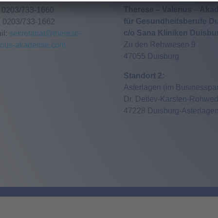
Therese – Valerius – Aka
: 0203/733-1660
für Gesundheitsberufe Du
: 0203/733-1662
c/o Sana Kliniken Duisb
il:
sekretariat@therese-
Zu den Rehwiesen 9
erius-akademie.com
47055 Duisburg
Standort 2:
Asterlagen (im Businesspar
Dr. Detlev-Karsten-Rohwedd
47228 Duisburg-Asterlage